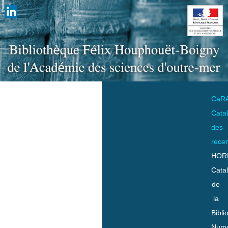
CaR
Cata
des
rece
HOR
Cata
de
la
Bibli
Numo