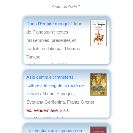
Asie centrale "
Dans l'Empire mongol
/ Jean
de Plancarpin ; textes
rassemblés, présentés et
traduits du latin par Thomas
Tanase
éd. Anacharsis
, 2018
par
Yves Boulvert
Asie centrale : transferts
culturels le long de la route de
la soie
/ Michel Espagne,
Svetlana Goršenina, Frantz Grenet
éd. Vendémiaire
, 2016
par
Henri Marchal
Le christianisme syriaque en