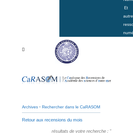
Et
autr
ress
numé
Archives
•
Rechercher dans le CaRASOM
Retour aux recensions du mois
résultats de votre recherche : "