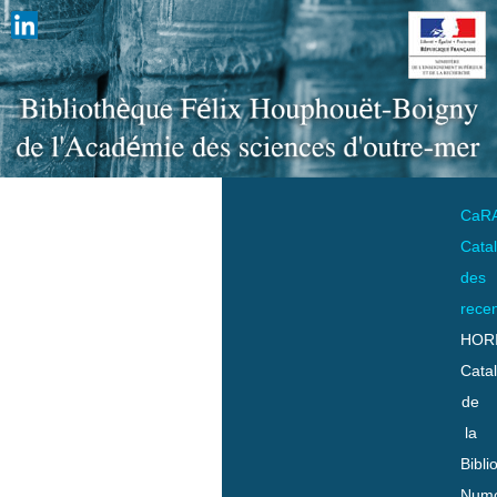
CaR
Cata
des
rece
HOR
Cata
de
la
Bibli
Numo