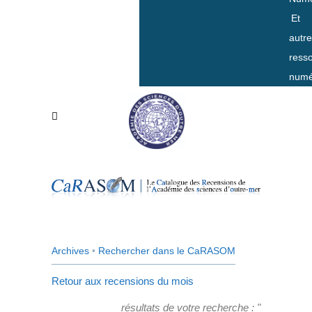
Et
autr
ress
numé
Archives
•
Rechercher dans le CaRASOM
Retour aux recensions du mois
résultats de votre recherche : "